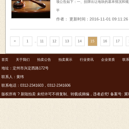
项公告如下：一、挂牌出让地块的基本情况和规划指
平
作者： 更新时间：2016-11-01 09:11:26
<
1
..
11
12
13
14
15
16
17
首页
关于我们
拍卖公告
拍卖展示
行业资讯
企业资质
联
地址：定州市兴定西路172号
联系人：黄纬
联系电话：0312-2341603，0312-2341606
版权所有 ? 新陆拍卖 未经许可不得复制、转载或摘编，违者必究! 备案号:
冀I