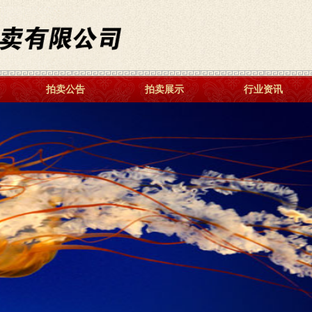
拍卖公告
拍卖展示
行业资讯