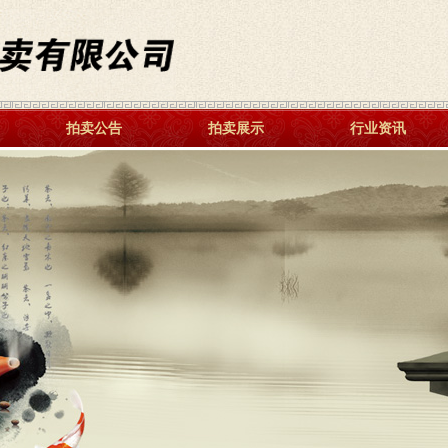
拍卖公告
拍卖展示
行业资讯