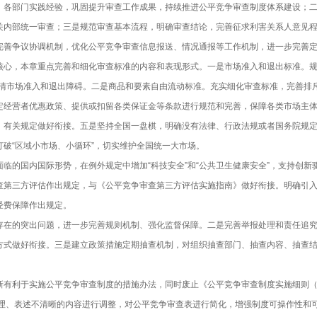
、各部门实践经验，巩固提升审查工作成果，持续推进公平竞争审查制度体系建设；
关内部统一审查；三是规范审查基本流程，明确审查结论，完善征求利害关系人意见
完善争议协调机制，优化公平竞争审查信息报送、情况通报等工作机制，进一步完善
核心，本章重点完善和细化审查标准的内容和表现形式。一是市场准入和退出标准。规
扫清市场准入和退出障碍。二是商品和要素自由流动标准。充实细化审查标准，完善排
定经营者优惠政策、提供或扣留各类保证金等条款进行规范和完善，保障各类市场主
》有关规定做好衔接。五是坚持全国一盘棋，明确没有法律、行政法规或者国务院规
破“区域小市场、小循环”，切实维护全国统一大市场。
临的国内国际形势，在例外规定中增加“科技安全”和“公共卫生健康安全”，支持创
查第三方评估作出规定，与《公平竞争审查第三方评估实施指南》做好衔接。明确引
经费保障作出规定。
存在的突出问题，进一步完善规则机制、强化监督保障。二是完善举报处理和责任追
方式做好衔接。三是建立政策措施定期抽查机制，对组织抽查部门、抽查内容、抽查
有利于实施公平竞争审查制度的措施办法，同时废止《公平竞争审查制度实施细则（暂行
、表述不清晰的内容进行调整，对公平竞争审查表进行简化，增强制度可操作性和