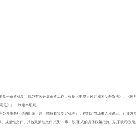
公平竞争审查机制，规范有效开展审查工作，根据《中华人民共和国反垄断法》、《国
《意见》），制定本细则。
管理公共事务职能的组织（以下统称政策制定机关），在制定市场准入和退出、产业发
章、规范性文件、其他政策性文件以及“一事一议”形式的具体政策措施（以下统称政