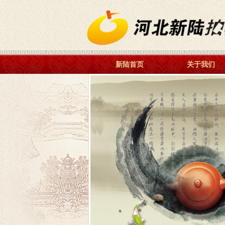
新陆首页
关于我们