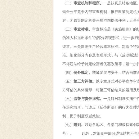
（二）
审查机制和程序。
一是认真总结各地区
健全公平竞争内部审查机制，推行政策制定机
容，为政策制定机关开展咨询提供便利；五是
（三）
审查标准。
审查标准是《实施细则》的
的准入和退出条件”的部分表现形式，进一步
渠道。三是影响生产经营成本标准。对给予特
准。细化部分内容及表现形式，与《反垄断法
不得违法给予特定经营者优惠政策等，进一步打
（四）
例外规定。
统筹发展与安全，结合当前面
（五）
第三方评估。
以专章形式对公平竞争审
方评估的具体情形，对第三评估结果的运用及
（六）
监督与责任追究。
一是针对制度实施中
任追究情形，与违反《反垄断法》的行为处理
制，提升制度权威效能。
（七）
附则。
鼓励各地区、各部门积极探索创新
号）。 此外，对细则中部分逻辑结构不合理